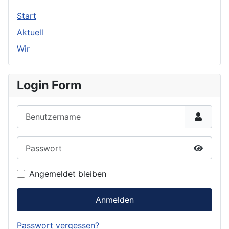
Start
Aktuell
Wir
Login Form
Benutzername
Passwort
Passwor
Angemeldet bleiben
Anmelden
Passwort vergessen?