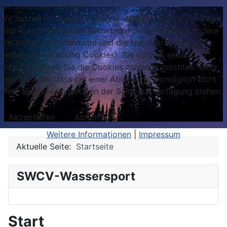
Wir benutzen Cookies
Wir nutzen Cookies auf unserer Website. Einige von ihnen
sind essenziell für den Betrieb der Seite, während andere
uns helfen, diese Website und die Nutzererfahrung zu
verbessern (Tracking Cookies). Sie können selbst
entscheiden, ob Sie die Cookies zulassen möchten. Bitte
beachten Sie, dass bei einer Ablehnung womöglich nicht
mehr alle Funktionalitäten der Seite zur Verfügung stehen.
Akzeptieren
Ablehnen
Weitere Informationen
|
Impressum
Aktuelle Seite:
Startseite
SWCV-Wassersport
Start